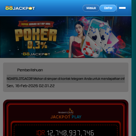
Masuk
Daftar
Pemberitahuan
NDARSLOTGACOR Mohon di simpan di kontak telegram Anda untuk mendapatkan informasi terbar
Sen, 16-Feb-2026 02.01.22
JACKPOT
PLAY
IDR
12,740,937,746