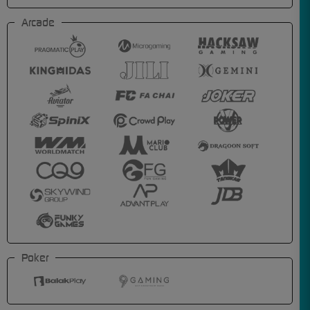
Arcade
Poker