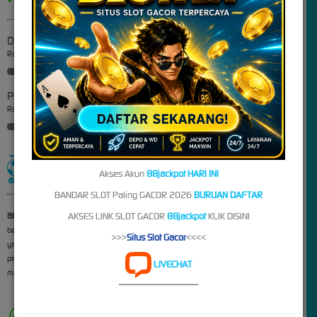
Keunggulan Pelayanan
3
DEPOSIT
Min
Rata-Rata Waktu
5
PENARIKAN
Min
Rata-Rata Waktu
PRODUK
Akses Akun
88jackpot HARI INI
Keunggulan Produk
BANDAR SLOT Paling GACOR 2026
BURUAN DAFTAR
AKSES LINK SLOT GACOR
88jackpot
KLIK DISINI
88jackpot
merupakan platform situs slot online yang menghadirkan pengalaman
bermain digital dengan akses yang cepat, sistem yang stabil, dan pilihan permainan
>>>
Situs Slot Gacor
<<<<
yang beragam. Dengan antarmuka yang user-friendly serta kompatibel di berbagai
perangkat,
88jackpot
menjadi brand yang banyak dicari pengguna yang ingin
LIVECHAT
menikmati platform slot online dengan pengalaman bermain yang nyaman.
----------------------------
BANTUAN & DUKUNGAN