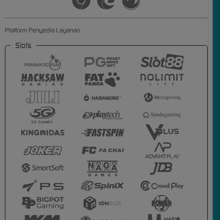
Platform Penyedia Layanan
Slots