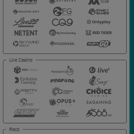
Live Casino
Race