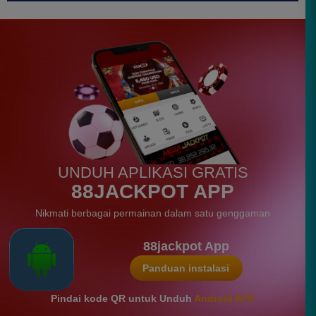
bud****7
IDR
2,569,050.00
Starlight Christmas
d****7
IDR
2,342,500.00
Mahjong Wins 3 - Black Scatter
heb****5
IDR
2,777,400.00
Starlight Princess™ 1000
gac****7
IDR
1,963,950.00
UNDUH APLIKASI GRATIS
Sweet Bonanza 1000
88JACKPOT APP
slot****7
Nikmati berbagai permainan dalam satu genggaman
IDR
1,785,450.00
Gates of Olympus 1000
88jackpot App
Panduan instalasi
Pindai kode QR untuk Unduh
Android APK