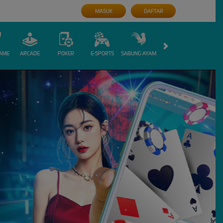
MASUK
DAFTAR
GAME
ARCADE
POKER
E-SPORTS
SABUNG AYAM
PROMOSI