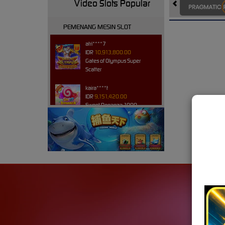
Video Slots Popular
PEMENANG MESIN SLOT
atri****7
IDR
10,913,800.00
Gates of Olympus Super
Scatter
kaira****t
IDR
9,151,420.00
Sweet Bonanza 1000
d****7
IDR
3,276,000.00
Mahjong Wins 3 - Black Scatter
yunisa****h
IDR
3,010,000.00
Rujak Bonanza
n****5
IDR
2,773,000.00
Starlight Christmas