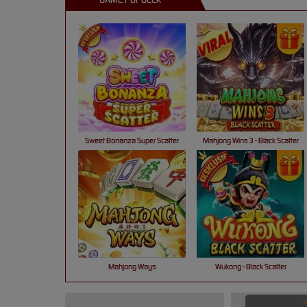
Sweet Bonanza Super Scatter
Mahjong Wins 3 - Black Scatter
Mahjong Ways
Wukong - Black Scatter