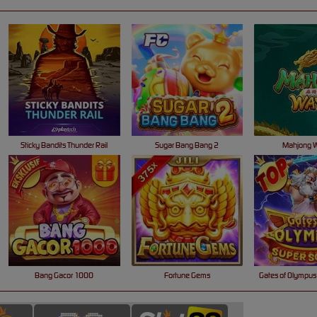
Sticky Bandits Thunder Rail
Sugar Bang Bang 2
Mahjong 
Bang Gacor 1000
Fortune Gems
Gates of Olympus 