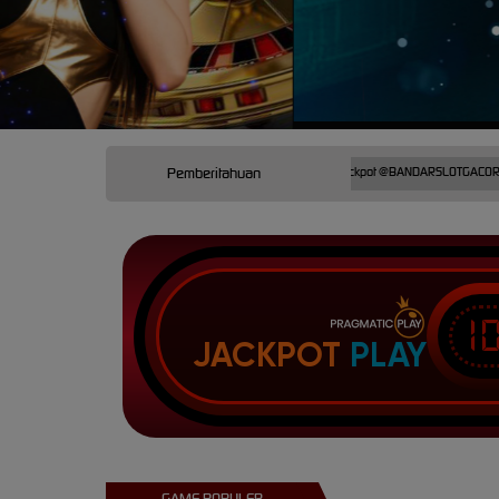
Username Telegram Resmi 88jackpot @BANDARSLOTGACOR Mohon di sim
Pemberitahuan
I
JACKPOT
PLAY
GAME POPULER