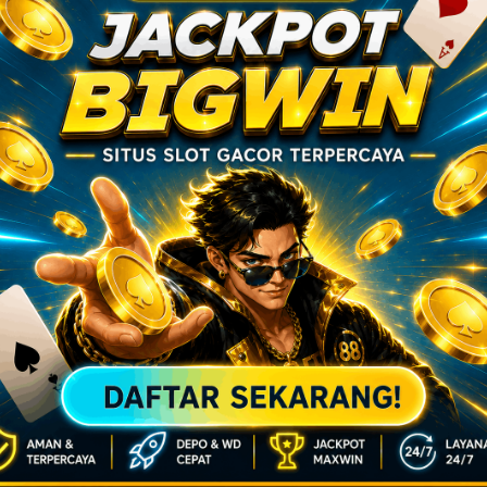
Bantuan
Syarat dan Ketentuan
Jackpot Bersama 88Jackpot da