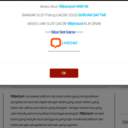
ik antara 88Jackpot dan Karen Tho
Akses Akun
88jackpot HARI INI
BANDAR SLOT Paling GACOR 2026
BURUAN DAFTAR
kini hadir pengalaman bermain yang tak tertandingi bersama
88Jackpot
. Platform ini menawarkan 
MD, seorang profesional medis yang dikenal memberikan pelayanan terbaik dan terpercaya kepad
AKSES LINK SLOT GACOR
88jackpot
KLIK DISINI
 oleh semua penggunanya.
>>>
Situs Slot Gacor
<<<<
ayaan dan kenyamanan dalam setiap layanan medisnya,
slot gacor
di 88Jackpot dirancang untuk
ologi canggih, setiap putaran
slot jackpot
di 88Jackpot memberikan peluang menang yang adil d
LIVECHAT
gi 88Jackpot untuk terus berinovasi dalam menghadirkan permainan
slot gacor
terbaik di Indonesia
----------------------------
mas untuk merasakan sensasi bermain
slot
terbaik bersama 88Jackpot dan jadilah bagian dari ko
OK
PRODUK
Keunggulan Produk
88jackpot
merupakan platform situs slot online yang menghadirkan
pengalaman bermain digital dengan akses yang cepat, sistem yang
stabil, dan pilihan permainan yang beragam. Dengan antarmuka yang
user-friendly serta kompatibel di berbagai perangkat,
88jackpot
menjadi
brand yang banyak dicari pengguna yang ingin menikmati platform slot
TE
online dengan pengalaman bermain yang nyaman.