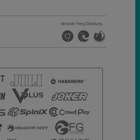
Browser Yang Didukung