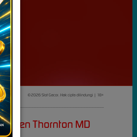
Pindai kode
untuk Und
Android A
©2026 Slot Gacor. Hak cipta dilindungi | 18+
n Karen Thornton MD